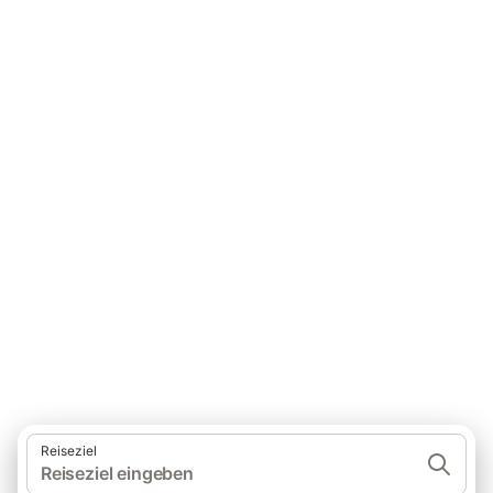
Ferienhäuser für einen
unvergesslichen Urlaub
Reiseziel
Reiseziel eingeben